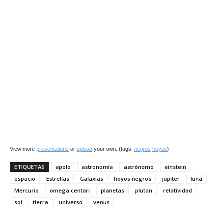
View more
presentations
or
upload
your own. (tags:
negros
hoyos
)
ETIQUETAS
apolo
astronomía
astrónomo
einstein
espacio
Estrellas
Galaxias
hoyos negros
jupiter
luna
Mercurio
omega centari
planetas
pluton
relatividad
sol
tierra
universo
venus