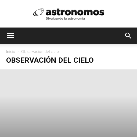
Astrónomos
Inicio
Observación del cielo
OBSERVACIÓN DEL CIELO
MX