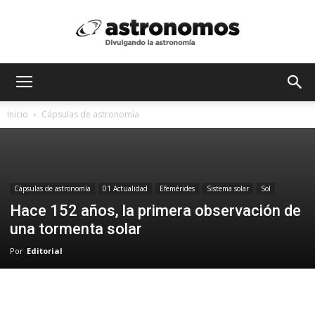
Astrónomos
Inicio
Cápsulas de astronomía
MX
Cápsulas de astronomía
01 Actualidad
Efemérides
Sistema solar
Sol
Hace 152 años, la primera observación de
una tormenta solar
Por
Editorial