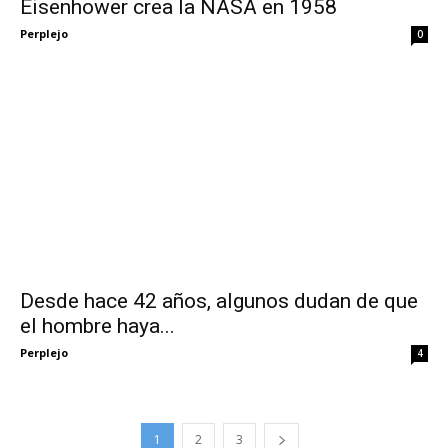
Eisenhower crea la NASA en 1958
Perplejo
0
Desde hace 42 años, algunos dudan de que
el hombre haya...
Perplejo
4
1
2
3