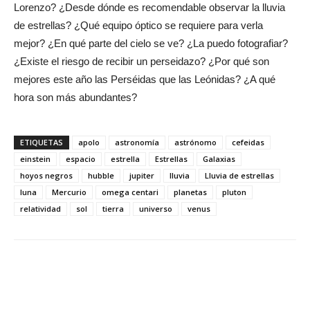
Lorenzo? ¿Desde dónde es recomendable observar la lluvia
de estrellas? ¿Qué equipo óptico se requiere para verla
mejor? ¿En qué parte del cielo se ve? ¿La puedo fotografiar?
¿Existe el riesgo de recibir un perseidazo? ¿Por qué son
mejores este año las Perséidas que las Leónidas? ¿A qué
hora son más abundantes?
ETIQUETAS
apolo
astronomía
astrónomo
cefeidas
einstein
espacio
estrella
Estrellas
Galaxias
hoyos negros
hubble
jupiter
lluvia
Lluvia de estrellas
luna
Mercurio
omega centari
planetas
pluton
relatividad
sol
tierra
universo
venus