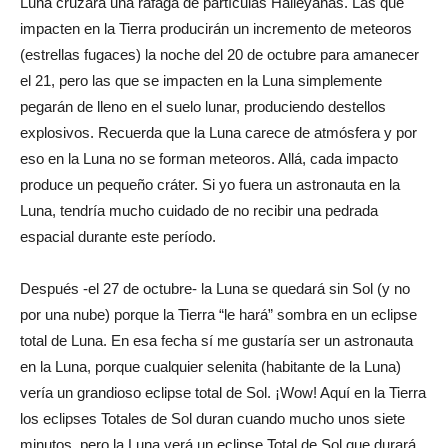
Luna cruzará una ráfaga de partículas Halleyanas. Las que
impacten en la Tierra producirán un incremento de meteoros
(estrellas fugaces) la noche del 20 de octubre para amanecer
el 21, pero las que se impacten en la Luna simplemente
pegarán de lleno en el suelo lunar, produciendo destellos
explosivos. Recuerda que la Luna carece de atmósfera y por
eso en la Luna no se forman meteoros. Allá, cada impacto
produce un pequeño cráter. Si yo fuera un astronauta en la
Luna, tendría mucho cuidado de no recibir una pedrada
espacial durante este período.
Después -el 27 de octubre- la Luna se quedará sin Sol (y no
por una nube) porque la Tierra “le hará” sombra en un eclipse
total de Luna. En esa fecha sí me gustaría ser un astronauta
en la Luna, porque cualquier selenita (habitante de la Luna)
vería un grandioso eclipse total de Sol. ¡Wow! Aquí en la Tierra
los eclipses Totales de Sol duran cuando mucho unos siete
minutos, pero la Luna verá un eclipse Total de Sol que durará