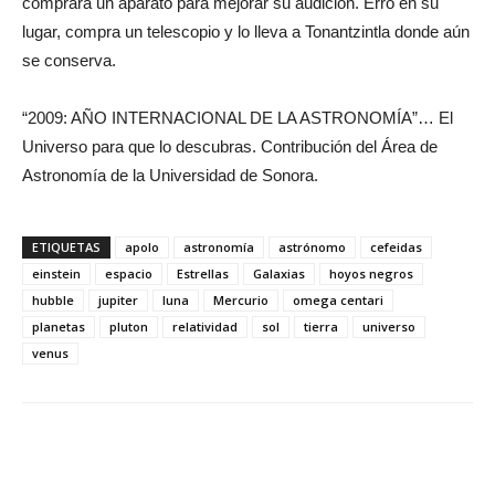
comprara un aparato para mejorar su audición. Erro en su
lugar, compra un telescopio y lo lleva a Tonantzintla donde aún
se conserva.
“2009: AÑO INTERNACIONAL DE LA ASTRONOMÍA”… El
Universo para que lo descubras. Contribución del Área de
Astronomía de la Universidad de Sonora.
ETIQUETAS
apolo
astronomía
astrónomo
cefeidas
einstein
espacio
Estrellas
Galaxias
hoyos negros
hubble
jupiter
luna
Mercurio
omega centari
planetas
pluton
relatividad
sol
tierra
universo
venus