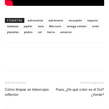
ETIQUETAS
astronomía
astrónomo
escorpión
espacio
Galaxias
jupiter
luna
Mercurio
omega centari
orión
planetas
pluton
sol
tierra
universo
Artículo anterior
Artículo siguiente
Cómo limpiar un telescopio
Pues, ¿De qué color es el Sol?
reflector
¿Verde?