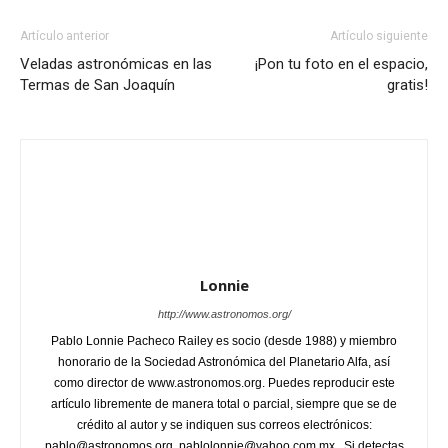
Artículo anterior
Artículo siguiente
Veladas astronómicas en las
¡Pon tu foto en el espacio,
Termas de San Joaquín
gratis!
Lonnie
http://www.astronomos.org/
Pablo Lonnie Pacheco Railey es socio (desde 1988) y miembro
honorario de la Sociedad Astronómica del Planetario Alfa, así
como director de www.astronomos.org. Puedes reproducir este
artículo libremente de manera total o parcial, siempre que se de
crédito al autor y se indiquen sus correos electrónicos:
pablo@astronomos.org, pablolonnie@yahoo.com.mx . Si detectas