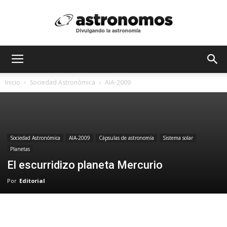
Astrónomos
Inicio
Sociedad Astronómica
AIA-2009
MX
Sociedad Astronómica
AIA-2009
Cápsulas de astronomía
Sistema solar
Planetas
El escurridizo planeta Mercurio
Por
Editorial