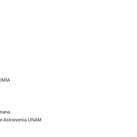
OMÍA
umana.
o de Astronomía UNAM