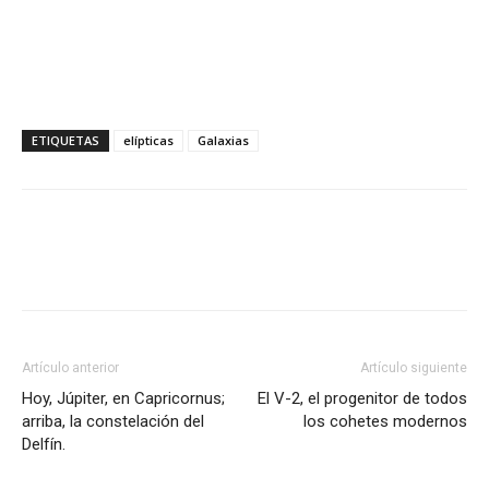
ETIQUETAS
elípticas
Galaxias
Artículo anterior
Artículo siguiente
Hoy, Júpiter, en Capricornus;
El V-2, el progenitor de todos
arriba, la constelación del
los cohetes modernos
Delfín.