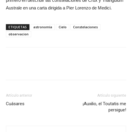
primero en describir las constelaciones de Crux y Triangulum
Australe en una carta dirigida a Pier Lorenzo de Medici.
ETIQUETAS
astronomía
Cielo
Constelaciones
observacion
Artículo anterior
Artículo siguiente
Cuásares
¡Auxilio, el Toutatis me
persigue!