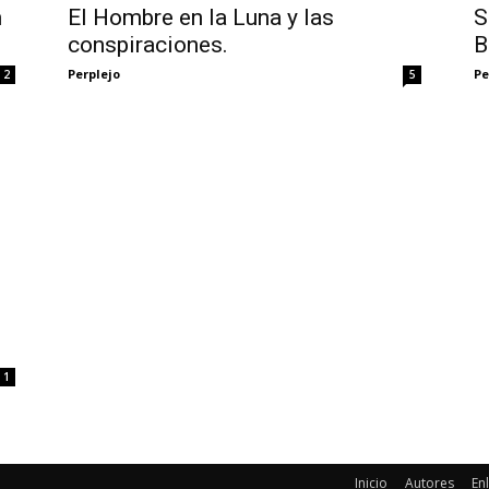
m
El Hombre en la Luna y las
S
conspiraciones.
B
Perplejo
Pe
2
5
1
Inicio
Autores
En