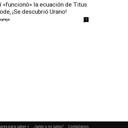
í «funcionó» la ecuación de Titus
ode, ¡Se descubrió Urano!
rplejo
1
laces para saber +
¿Salgo o no salgo?
Contáctanos