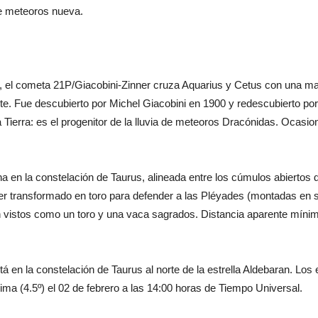
de meteoros nueva.
 el cometa 21P/Giacobini-Zinner cruza Aquarius y Cetus con una magn
este. Fue descubierto por Michel Giacobini en 1900 y redescubierto p
e la Tierra: es el progenitor de la lluvia de meteoros Dracónidas. Oc
a en la constelación de Taurus, alineada entre los cúmulos abiertos d
er transformado en toro para defender a las Pléyades (montadas en
an vistos como un toro y una vaca sagrados. Distancia aparente mínim
á en la constelación de Taurus al norte de la estrella Aldebaran. Los
ima (4.5º) el 02 de febrero a las 14:00 horas de Tiempo Universal.