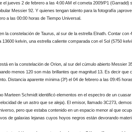
 el jueves 2 de febrero a las 4:00 AM el cometa 2009/P1 (Garradd) se
ular Messier 92. Y quienes tengan talento para la fotografía ¡aprove
ero a las 00:00 horas de Tiempo Universal.
en la constelación de Taurus, al sur de la estrella Elnath. Contar co
a 13600 kelvin, una estrella caliente comparada con el Sol (5750 kelv
está en la constelación de Orion, al sur del cúmulo abierto Messier
cuando menos 120 son más brillantes que magnitud 13. Es decir que c
unto. Distancia aparente mínima (3º) el 04 de febrero a las 09:45 hor
 Marteen Schmidt identificó elementos en el espectro de un cuasar y 
velocidad de un astro que se aleja). El emisor, llamado 3C273, demos
niverso, pero que estaba contenido en un espacio menor al que ocup
vos de galaxias lejanas cuyos hoyos negros están devorando materi