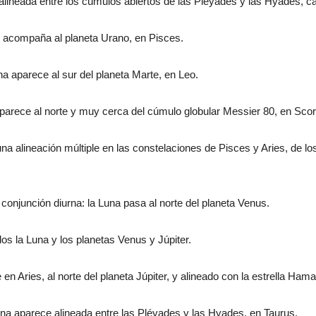
alineada entre los cúmulos abiertos de las Pléyades y las Hyades, cas
us acompaña al planeta Urano, en Pisces.
na aparece al sur del planeta Marte, en Leo.
parece al norte y muy cerca del cúmulo globular Messier 80, en Scor
na alineación múltiple en las constelaciones de Pisces y Aries, de lo
conjunción diurna: la Luna pasa al norte del planeta Venus.
os la Luna y los planetas Venus y Júpiter.
en Aries, al norte del planeta Júpiter, y alineado con la estrella Hama
una aparece alineada entre las Pléyades y las Hyades, en Taurus.