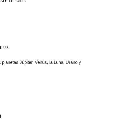
i en el cenit.
pius.
s planetas Júpiter, Venus, la Luna, Urano y
l