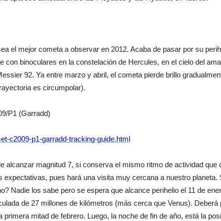
a el mejor cometa a observar en 2012. Acaba de pasar por su perihel
nte con binoculares en la constelación de Hercules, en el cielo del 
Messier 92. Ya entre marzo y abril, el cometa pierde brillo gradualmen
rayectoria es circumpolar).
009/P1 (Garradd)
et-c2009-p1-garradd-tracking-guide.html
 de alcanzar magnitud 7, si conserva el mismo ritmo de actividad qu
 expectativas, pues hará una visita muy cercana a nuestro planeta. 
 Nadie los sabe pero se espera que alcance perihelio el 11 de enero
culada de 27 millones de kilómetros (más cerca que Venus). Deberá 
a primera mitad de febrero. Luego, la noche de fin de año, está la pos