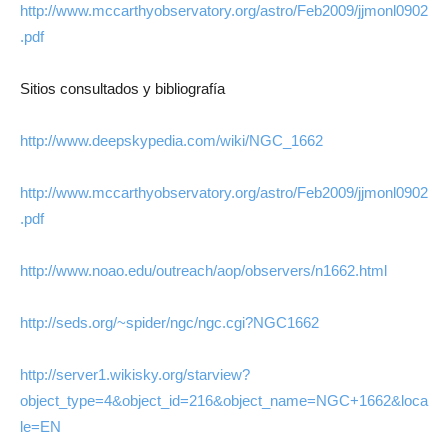
http://www.mccarthyobservatory.org/astro/Feb2009/jjmonl0902
.pdf
Sitios consultados y bibliografía
http://www.deepskypedia.com/wiki/NGC_1662
http://www.mccarthyobservatory.org/astro/Feb2009/jjmonl0902
.pdf
http://www.noao.edu/outreach/aop/observers/n1662.html
http://seds.org/~spider/ngc/ngc.cgi?NGC1662
http://server1.wikisky.org/starview?
object_type=4&object_id=216&object_name=NGC+1662&loca
le=EN