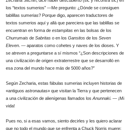
Zecharia Sitchin, dice haber descubierto (sic y recontra sic) en
los “textos sumerios” —Me pregunto: ¿Dónde se consiguen
tablillas sumerias? Porque digo, aparecen traductores de
textos sumerios aquí y allá que pareciera que las tablillas se
encuentran en forma de
estampitas
en las bolsas de los
Churrumais
de
Sabritas
o en los
Gansitos
de los
Seven
Eleven
. — aparatos como cohetes y naves de los dioses. Y
se atreven a preguntarse a sí mismos “¿Son descripciones de
una civilización de origen extraterrestre que se desarrolló en
esa zona del mundo hace más de 5000 años?”
Según Zecharia, estas fábulas sumerias incluyen historias de
«antiguos astronautas» que visitan la Tierra y que pertenecen
a una civilización de alienígenas llamados los
Anunnaki.
— ¡Mi
vida!
Pues no, si a esas vamos, siento decirles y les quiero aclarar
que no todo el mundo que se enfrenta a Chuck Norris muere;