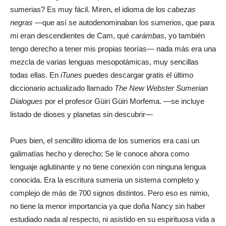
sumerias? Es muy fácil. Miren, el idioma de los
cabezas
negras
—que así se autodenominaban los sumerios, que para
mi eran descendientes de Cam, qué
carámbas
, yo también
tengo derecho a tener mis propias teorías— nada más era una
mezcla de varias lenguas mesopotámicas, muy sencillas
todas ellas. En
iTunes
puedes descargar gratis el último
diccionario actualizado llamado
The New Webster Sumerian
Dialogues
por el profesor Güiri Güiri Morfema. —se incluye
listado de dioses y planetas sin descubrir—
Pues bien, el
sencillito
idioma de los sumerios era casi un
galimatías hecho y derecho; Se le conoce ahora como
lenguaje aglutinante y no tiene conexión con ninguna lengua
conocida. Era la escritura sumeria un sistema completo y
complejo de más de 700 signos distintos. Pero eso es nimio,
no tiene la menor importancia ya que doña Nancy sin haber
estudiado nada al respecto, ni asistido en su espirituosa vida a