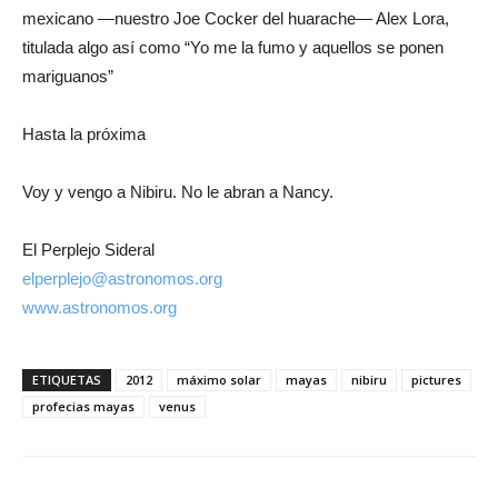
mexicano —nuestro Joe Cocker del huarache— Alex Lora,
titulada algo así como “Yo me la fumo y aquellos se ponen
mariguanos”
Hasta la próxima
Voy y vengo a Nibiru. No le abran a Nancy.
El Perplejo Sideral
elperplejo@astronomos.org
www.astronomos.org
ETIQUETAS
2012
máximo solar
mayas
nibiru
pictures
profecias mayas
venus