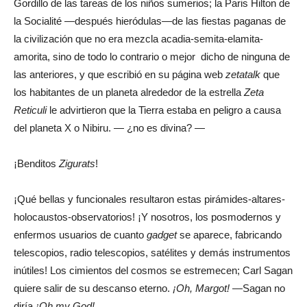
Gordillo de las tareas de los niños sumerios; la Paris Hilton de
la Socialité —después hieródulas—de las fiestas paganas de
la civilización que no era mezcla acadia-semita-elamita-
amorita, sino de todo lo contrario o mejor dicho de ninguna de
las anteriores, y que escribió en su página web
zetatalk
que
los habitantes de un planeta alrededor de la estrella
Zeta
Reticuli
le advirtieron que la Tierra estaba en peligro a causa
del planeta X o Nibiru. — ¿no es divina? —
¡Benditos
Zigurats
!
¡Qué bellas y funcionales resultaron estas pirámides-altares-
holocaustos-observatorios! ¡Y nosotros, los posmodernos y
enfermos usuarios de cuanto
gadget
se aparece, fabricando
telescopios, radio telescopios, satélites y demás instrumentos
inútiles! Los cimientos del cosmos se estremecen; Carl Sagan
quiere salir de su descanso eterno.
¡Oh, Margot!
—Sagan no
diría
¡Oh my God!