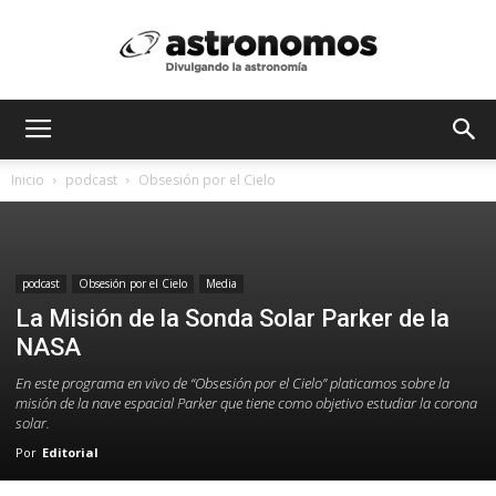
Astrónomos
Inicio
podcast
Obsesión por el Cielo
MX
podcast
Obsesión por el Cielo
Media
La Misión de la Sonda Solar Parker de la
NASA
En este programa en vivo de “Obsesión por el Cielo” platicamos sobre la
misión de la nave espacial Parker que tiene como objetivo estudiar la corona
solar.
Por
Editorial