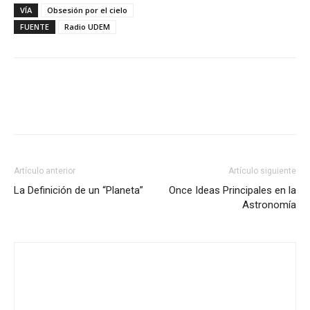
VÍA
Obsesión por el cielo
FUENTE
Radio UDEM
Artículo anterior
Artículo siguiente
La Definición de un “Planeta”
Once Ideas Principales en la
Astronomía