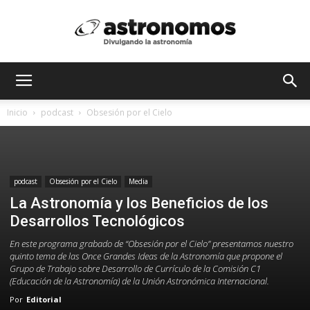
Astrónomos
Inicio
podcast
Obsesión por el Cielo
MX
podcast
Obsesión por el Cielo
Media
La Astronomía y los Beneficios de los
Desarrollos Tecnológicos
En este programa grabado de “Obsesión por el Cielo” presentamos nuestro
quinto tema de las Once Grandes Ideas de la Astronomía que propone el
Grupo de Trabajo sobre Desarrollo de Currículo de la Comisión C1
(Educación de la Astronomía) de la Unión Astronómica Internacional.
Por
Editorial