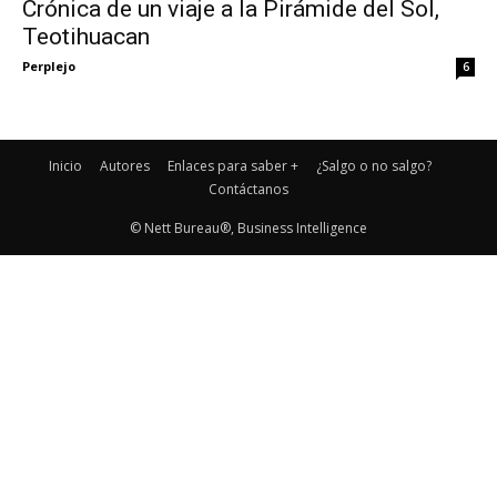
Crónica de un viaje a la Pirámide del Sol,
Teotihuacan
Perplejo
6
Inicio
Autores
Enlaces para saber +
¿Salgo o no salgo?
Contáctanos
© Nett Bureau®, Business Intelligence