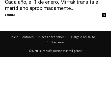
Cada año, el 1 de enero, Mirfak transita el
meridiano aproximadamente...
Lonnie
0
Inicio
Autores
Enlaces para saber +
¿Salgo o no salgo?
Contáctanos
© Nett Bureau®, Business Intelligence