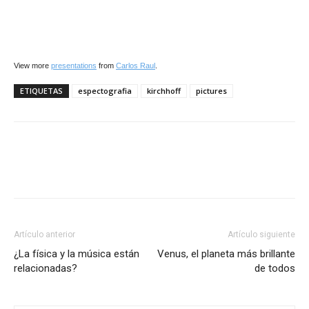
View more
presentations
from
Carlos Raul
.
ETIQUETAS
espectografia
kirchhoff
pictures
Artículo anterior
Artículo siguiente
¿La física y la música están
Venus, el planeta más brillante
relacionadas?
de todos