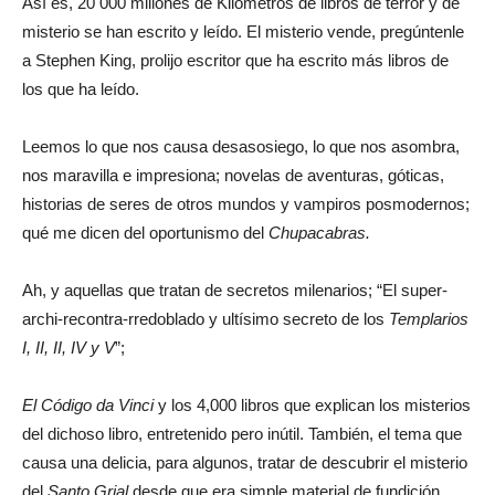
Así es, 20 000 millones de Kilómetros de libros de terror y de
misterio se han escrito y leído. El misterio vende, pregúntenle
a Stephen King, prolijo escritor que ha escrito más libros de
los que ha leído.
Leemos lo que nos causa desasosiego, lo que nos asombra,
nos maravilla e impresiona; novelas de aventuras, góticas,
historias de seres de otros mundos y vampiros posmodernos;
qué me dicen del oportunismo del
Chupacabras.
Ah, y
aquellas que tratan de secretos milenarios; “El super-
archi-recontra-rredoblado y ultísimo secreto de los
Templarios
I, II, II, IV y V
”;
El Código da Vinci
y los 4,000 libros que explican los misterios
del dichoso libro, entretenido pero inútil. También, el tema que
causa una delicia, para algunos, tratar de descubrir el misterio
del
Santo Grial
desde que era simple material de fundición,