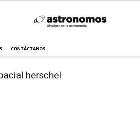
Astrónomos
S
CONTÁCTANOS
pacial herschel
MX