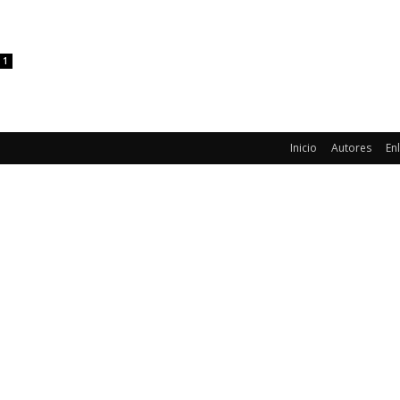
1
Inicio
Autores
En