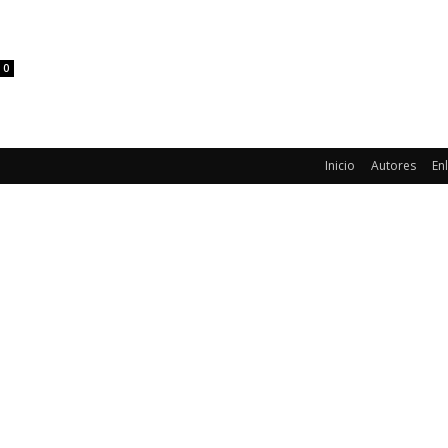
0
Inicio
Autores
En